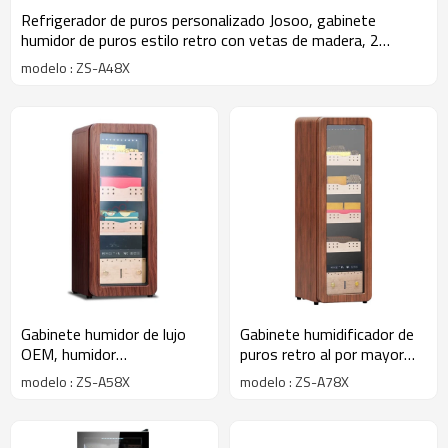
Refrigerador de puros personalizado Josoo, gabinete
humidor de puros estilo retro con vetas de madera, 2
cajones
modelo : ZS-A48X
Gabinete humidor de lujo
Gabinete humidificador de
OEM, humidor
puros retro al por mayor
termoeléctrico de madera
con colores similares a la
modelo : ZS-A58X
modelo : ZS-A78X
para puros, enfriador de
madera ZS-A78X para
vino para puros eléctricos
almacenamiento de puros