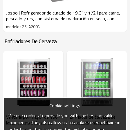
Josoo | Refrigerador de curado de 19,3'' y 172 l para carne,
pescado y res, con sistema de maduración en seco, con
protección UVC para el hogar (ZS-A200N)
modelo : ZS-A200N
Enfriadores De Cerveza
Cookie settings
We use cookies to provide you with the best possible
Venta al por mayor de 150
Enfriador de cerveza de
experience. They also allow us to analyze user behavior in
latas de una sola zona,
instalación integrada
refrigeradores de cerveza
personalizado Josoo ZS-
order to constantly improve the website for you.