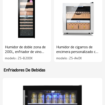
Humidor de doble zona de
Humidor de cigarros de
200L, enfriador de vino
encimera personalizado con
para almacenamiento de
estante de madera de
modelo : ZS-B200X
modelo : ZS-A40X
puros, Humidor de puros
cedro de diferentes formas
Premium, humedad a la
Puerta de acero inoxidable
Enfriadores De Bebidas
venta con estante de
sin costura
madera de cedro español
Tandard