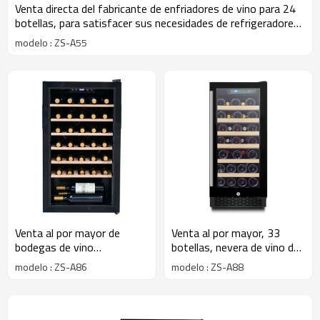
Venta directa del fabricante de enfriadores de vino para 24
botellas, para satisfacer sus necesidades de refrigeradores
para vino tinto
modelo : ZS-A55
Venta al por mayor de
Venta al por mayor, 33
bodegas de vino
botellas, nevera de vino de
independientes de 33
cristal de una sola zona,
modelo : ZS-A86
modelo : ZS-A88
botellas en la esquina ZS-
ZS-A88 debajo del
A86 para almacenamiento
mostrador para neveras de
de vino con estante de
vino con mango SS
madera de haya y puerta de