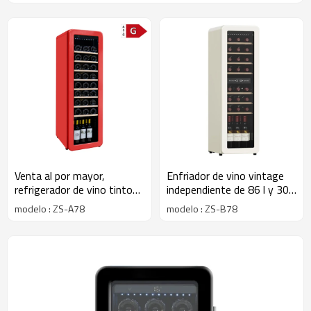
Venta al por mayor,
Enfriador de vino vintage
refrigerador de vino tinto
independiente de 86 l y 30
vintage de una sola zona,
botellas de zona dual con 7
modelo : ZS-A78
modelo : ZS-B78
de 90 l y 33 botellas, para
zonas de madera de haya
el hogar o el bar, con
para uso doméstico
ventilador