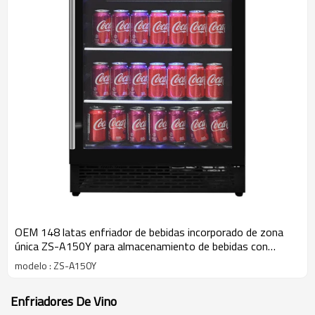
OEM 148 latas enfriador de bebidas incorporado de zona
única ZS-A150Y para almacenamiento de bebidas con
puerta de estante de vidrio
modelo : ZS-A150Y
Enfriadores De Vino