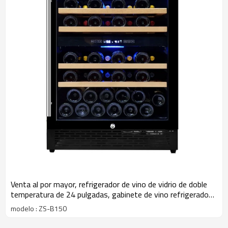
Venta al por mayor, refrigerador de vino de vidrio de doble
temperatura de 24 pulgadas, gabinete de vino refrigerado
de enfriamiento rápido ZS-B150 con madera de haya
modelo : ZS-B150