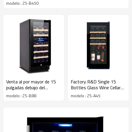
almacenamiento de vino con puerta de vidrio negra
modelo : ZS-B450
completa
Venta al por mayor de 15
Factory R&D Single 15
pulgadas debajo del
Bottles Glass Wine Cellar
gabinete refrigeradores de
Machine ZS-A45 para
modelo : ZS-B88
modelo : ZS-A45
vino ZS-B88 para
gabinete de
almacenamiento 31
almacenamiento de vino de
botellas enfriador de vino
champán blanco para el
con estante de madera de
hogar
haya y puerta de vidrio
completo