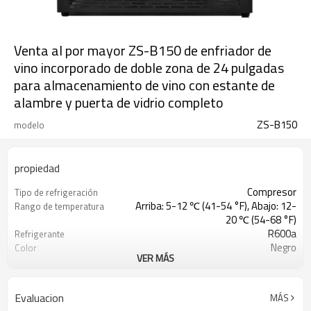
Venta al por mayor ZS-B150 de enfriador de
vino incorporado de doble zona de 24 pulgadas
para almacenamiento de vino con estante de
alambre y puerta de vidrio completo
ZS-B150
modelo
propiedad
Compresor
Tipo de refrigeración
Arriba: 5-12 ℃ (41-54 °F), Abajo: 12-
Rango de temperatura
20 ℃ (54-68 °F)
R600a
Refrigerante
Negro
Color
VER MÁS
C-pentano
Agente espumante
230V/ 115V
Voltaje
50 Hz, 60 Hz
Frecuencia
Evaluacion
MÁS
Oculto
Tipo de condensador