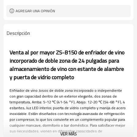
SN, N, ST
Tipo de clima
AGREGAR UNA OPINIÓN
Descripción
Venta al por mayor ZS-B150 de enfriador de vino
incorporado de doble zona de 24 pulgadas para
almacenamiento de vino con estante de alambre
y puerta de vidrio completo
Enfriador de vino Josoo de doble zona incorporado o independiente
con gran capacidad dentro de un exterior elegante, dos zonas de
temperatura, Arriba: 5-12 ℃ (41-54 °F), Abajo: 12-20 ℃ (54-68 °F), 4
estantes, luz LED interior, puerta de vidrio completo y manija de acero
inoxidable. Están diseñados con tecnología avanzada de refrigeración
por compresor, lo que los convierte en un complemento popular para
cualquier mancave, dormitorio o bar doméstico. Para satisfacer mejor
sus necesidades, vienen en diferentes capacidades de
VER MÁS
almacenamiento de 45L a 450L. Cada uno de los modelos está