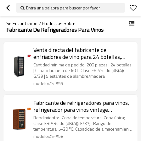
Entra una palabra para buscar por favor
Se Encontraron
2
Productos Sobre
Fabricante De Refrigeradores Para Vinos
Venta directa del fabricante de
enfriadores de vino para 24 botellas,
para satisfacer sus necesidades de
Cantidad mínima de pedido: 200 piezas | 24 botellas
refrigeradores para vino tinto
| Capacidad neta de 60 l | Clase ERP/ruido (dB(A):
G/39 | 5 estantes de alambre/madera
modelo:ZS-A55
Fabricante de refrigeradores para vinos,
refrigerador para vinos vintage
personalizado de una sola zona, de 60
Rendimiento: -Zona de temperatura: Zona única; -
litros, con diseño de ABS
Clase ERP/Ruido (dB(A)): F/37; -Rango de
temperatura: 5-20 ℃; Capacidad de almacenamiento
(750 ml): 24 botellas;
modelo:ZS-A58