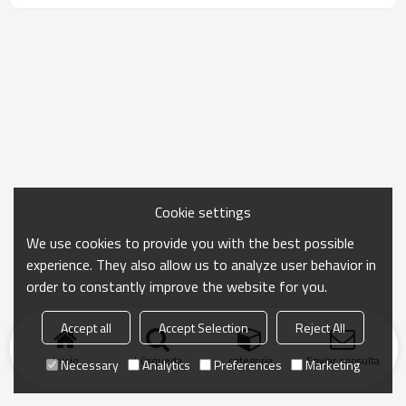
Cookie settings
We use cookies to provide you with the best possible
experience. They also allow us to analyze user behavior in
order to constantly improve the website for you.
Accept all
Accept Selection
Reject All
Inicio
búsqueda
categoría
Enviar consulta
Necessary
Analytics
Preferences
Marketing