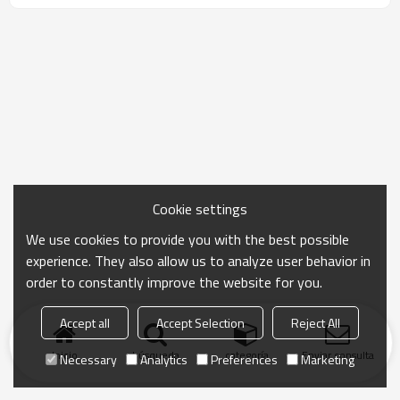
Cookie settings
We use cookies to provide you with the best possible
experience. They also allow us to analyze user behavior in
order to constantly improve the website for you.
Accept all
Accept Selection
Reject All
Inicio
búsqueda
categoría
Enviar consulta
Necessary
Analytics
Preferences
Marketing