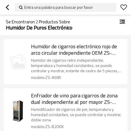
Entra una palabra para buscar por favor
Se Encontraron
2
Productos Sobre
Humidor De Puros Electrónico
Humidor de cigarros electrónico rojo de
arco circular independiente OEM ZS-
A58X para almacenamiento de cigarros
Humidor de cigarros retro independiente,
con marco de plástico de estante de
temperatura y humedad constantes, se puede
controlar y mostrar, estante de cedro de 5 piezas,
madera de cedro
led superior
modelo:ZS-A58X
Enfriador de vino para cigarros de zona
dual independiente al por mayor ZS-
B200X para almacenamiento de cigarros
Humidificador de cigarros de pie, temperatura y
y vinos con 2 estantes de madera
humedad constantes, se puede controlar y mostrar,
doble zona
diferentes y puerta de acero inoxidable
modelo:ZS-B200X
sin costuras