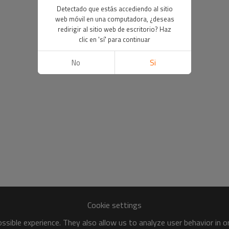
Detectado que estás accediendo al sitio
web móvil en una computadora, ¿deseas
redirigir al sitio web de escritorio? Haz
clic en 'sí' para continuar
No
Si
Cookie settings
sible experience. They also allow us to analyze user behavior in 