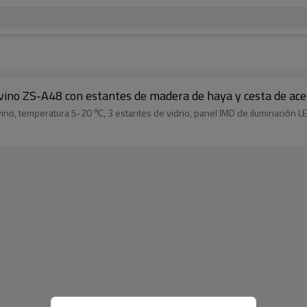
vino ZS-A48 con estantes de madera de haya y cesta de ace
ino, temperatura 5-20 ℃, 3 estantes de vidrio, panel IMD de iluminación LE