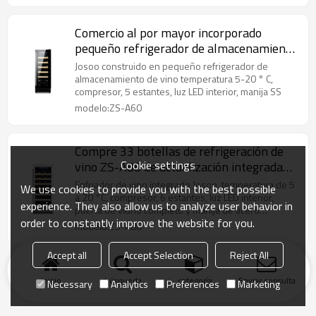
Comercio al por mayor incorporado
pequeño refrigerador de almacenamiento
de vino ZS-A60 para marcas de
Josoo construido en pequeño refrigerador de
enfriadores de vino OEM con puerta de
almacenamiento de vino temperatura 5-20 ° C,
compresor, 5 estantes, luz LED interior, manija SS
vidrio completa
modelo:ZS-A60
Compre 33 botellas de refrigeración de
Cookie settings
vino ZS-A88 de actualización integrada
de una sola zona para vino con estante de
Enfriador de vino integrado Josoo, temperatura de 5
We use cookies to provide you with the best possible
madera y puerta y manija de acero
a 20 °C, compresor, 6 estantes, luz LED interior,
experience. They also allow us to analyze user behavior in
puerta de vidrio completo y manija de acero
inoxidable
order to constantly improve the website for you.
inoxidable
modelo:ZS-A88
Accept all
Accept Selection
Reject All
Inicio
búsqueda
categoría
Enviar consulta
Necessary
Analytics
Preferences
Marketing