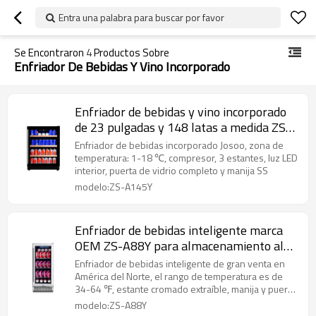
Entra una palabra para buscar por favor
Se Encontraron
4
Productos Sobre
Enfriador De Bebidas Y Vino Incorporado
Enfriador de bebidas y vino incorporado
de 23 pulgadas y 148 latas a medida ZS-
A145Y para almacenamiento de bebidas
Enfriador de bebidas incorporado Josoo, zona de
y vino con estante para bebidas y listón
temperatura: 1-18 ℃, compresor, 3 estantes, luz LED
interior, puerta de vidrio completo y manija SS
de madera y puerta de vidrio completa
modelo:ZS-A145Y
Enfriador de bebidas inteligente marca
OEM ZS-A88Y para almacenamiento al
aire libre enfriador de bebidas con
Enfriador de bebidas inteligente de gran venta en
estante cromado y puerta de acero
América del Norte, el rango de temperatura es de
34-64 ℉, estante cromado extraíble, manija y puerta
inoxidable
de acero inoxidable.
modelo:ZS-A88Y