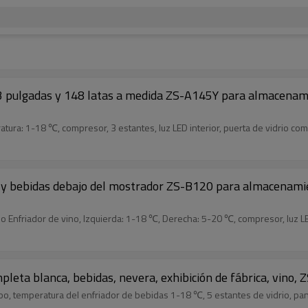
23 pulgadas y 148 latas a medida ZS-A145Y para almacenami
ura: 1-18 ℃, compresor, 3 estantes, luz LED interior, puerta de vidrio com
o y bebidas debajo del mostrador ZS-B120 para almacenami
 Enfriador de vino, Izquierda: 1-18 ℃, Derecha: 5-20 ℃, compresor, luz LE
pleta blanca, bebidas, nevera, exhibición de fábrica, vino,
oo, temperatura del enfriador de bebidas 1-18 ℃, 5 estantes de vidrio, pan