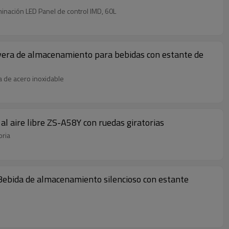
minación LED Panel de control IMD, 60L
evera de almacenamiento para bebidas con estante de
a de acero inoxidable
l aire libre ZS-A58Y con ruedas giratorias
oria
 Bebida de almacenamiento silencioso con estante