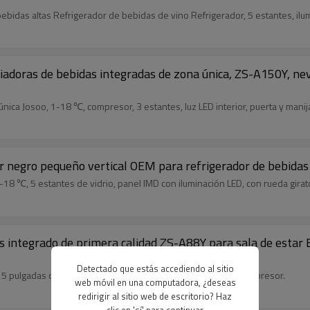
bidas altas Refrigerador de bebidas de vino Refrigerador, 5 estantes, ilu
riadoras de bebidas integradas de zona única, ZS-A150Y, n
ca Josoo, 1-18 ℃, compresor, 3 estantes, luz LED interior, puerta y manij
r negro pequeño vertical OEM para refrigerador de bebidas a
-18 ℃, 5 estantes de vidrio, panel IMD con iluminación LED, con rueda girat
as integrado de primera calidad ZS-A88Y para sala de estar
Detectado que estás accediendo al sitio
15 pulgadas con tecnología avanzada de enfriamiento por compresor.
web móvil en una computadora, ¿deseas
redirigir al sitio web de escritorio? Haz