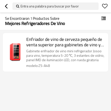
Entra una palabra para buscar por favor
Se Encontraron
1
Productos Sobre
Mejores Refrigeradores De Vino
Enfriador de vino de cerveza pequeño de
venta superior para gabinetes de vino y
licor ZS-A48 con puerta de vidrio y cesta
Gabinete enfriador de vino mini refrigerador Josoo
de SS
para vino, temperatura 5-20 ℃, 3 estantes de vidrio,
panel IMD de iluminación LED, con rueda giratoria
modelo:ZS-A48