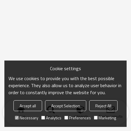
Cookie settings
We use cookies to provide you with the best possible
experience. They also allow us to analyze user behavior in
order to constantly improve the website for you.
Accept all
Accept Selection
Reject All
Inicio
búsqueda
categoría
Enviar consulta
Necessary
Analytics
Preferences
Marketing