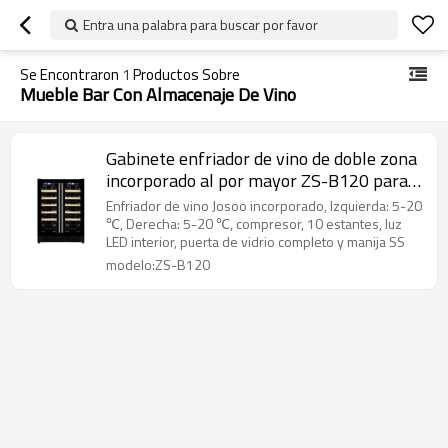
Entra una palabra para buscar por favor
Se Encontraron
1
Productos Sobre
Mueble Bar Con Almacenaje De Vino
Gabinete enfriador de vino de doble zona
incorporado al por mayor ZS-B120 para
bebidas y cerveza con estante de madera
Enfriador de vino Josoo incorporado, Izquierda: 5-20
de haya y puerta de vidrio completa
℃, Derecha: 5-20 ℃, compresor, 10 estantes, luz
LED interior, puerta de vidrio completo y manija SS
modelo:ZS-B120