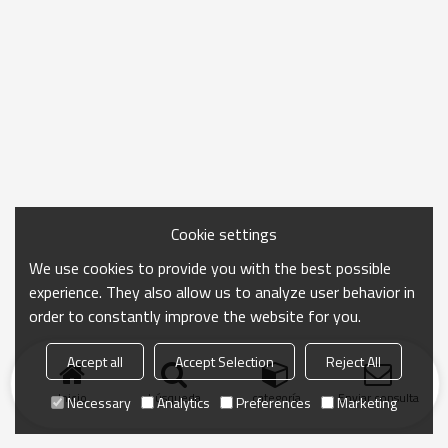
Cookie settings
We use cookies to provide you with the best possible
experience. They also allow us to analyze user behavior in
order to constantly improve the website for you.
Accept all
Accept Selection
Reject All
Inicio
búsqueda
categoría
Enviar consulta
Necessary
Analytics
Preferences
Marketing