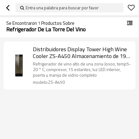
Entra una palabra para buscar por favor
Se Encontraron
1
Productos Sobre
Refrigerador De La Torre Del Vino
Distribuidores Display Tower High Wine
Cooler ZS-A450 Almacenamiento de 190
botellas de vino con estante de madera
Refrigerador de vino alto de una zona Josoo, temp5-
de haya y puerta de vidrio completo
20 ° C, compresor, 15 estantes, luz LED interior,
puerta y manija de vidrio completo
modelo:ZS-A450