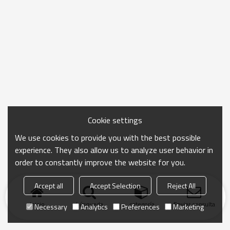
Cookie settings
We use cookies to provide you with the best possible
experience. They also allow us to analyze user behavior in
order to constantly improve the website for you.
Accept all
Accept Selection
Reject All
Inicio
búsqueda
categoría
Enviar consulta
Necessary
Analytics
Preferences
Marketing